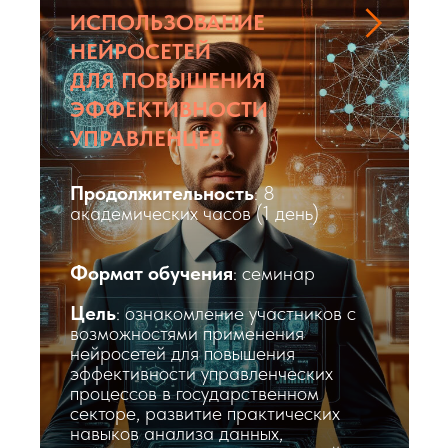
ПРАВИТЕЛЬСТВА ЧЕЛЯБИНСКОЙ ОБЛАСТИ"
ИСПОЛЬЗОВАНИЕ
НЕЙРОСЕТЕЙ
Согласие на обработку персональных данных
ДЛЯ ПОВЫШЕНИЯ
Политика обработки персональных данных
ЭФФЕКТИВНОСТИ
Политика конфиденциальности
Противодействие коррупции
УПРАВЛЕНЦЕВ
Продолжительность
: 8
академических часов (1 день)
Формат обучения
: семинар
Цель
: ознакомление участников с
возможностями применения
нейросетей для повышения
эффективности управленческих
процессов в государственном
секторе, развитие практических
навыков анализа данных,