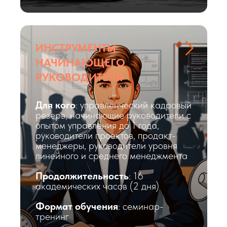
ИНСТРУМЕНТЫ
НАЧИНАЮЩЕГО
РУКОВОДИТЕЛЯ
Для кого
: управленческий кадровый
резерв, начинающие руководители с
опытом управления до 1 года,
руководители проектов, продакт-
менеджеры, руководители уровня
линейного и среднего менеджмента
Продолжительность
: 16
академических часов (2 дня)
Формат обучения
: семинар-
тренинг