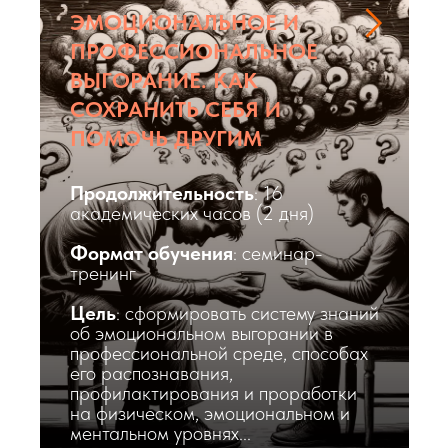
ЭМОЦИОНАЛЬНОЕ И
ПРОФЕССИОНАЛЬНОЕ
ВЫГОРАНИЕ. КАК
СОХРАНИТЬ СЕБЯ И
ПОМОЧЬ ДРУГИМ
Продолжительность
: 16
академических часов (2 дня)
Формат обучения
: семинар-
тренинг
Цель
: сформировать систему знаний
об эмоциональном выгорании в
профессиональной среде, способах
его распознавания,
профилактирования и проработки
на физическом, эмоциональном и
ментальном уровнях...