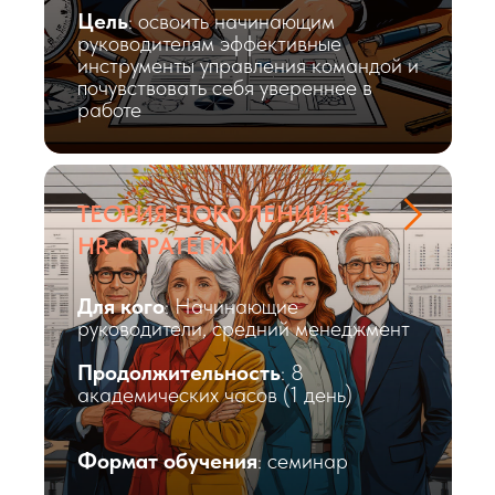
Цель
: освоить начинающим
руководителям эффективные
инструменты управления командой и
почувствовать себя увереннее в
работе
ТЕОРИЯ ПОКОЛЕНИЙ В
HR-СТРАТЕГИИ
Для кого
: Начинающие
руководители, средний менеджмент
Продолжительность
: 8
академических часов (1 день)
Формат обучения
: семинар