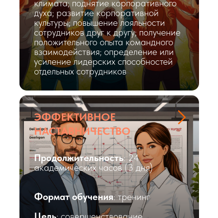
климата; поднятие корпоративного
духа; развитие корпоративной
культуры; повышение лояльности
сотрудников друг к другу; получение
положительного опыта командного
взаимодействия; определение или
усиление лидерских способностей
отдельных сотрудников
ЭФФЕКТИВНОЕ
НАСТАВНИЧЕСТВО
Продолжительность
: 24
академических часов (3 дня)
Формат обучения
: тренинг
Цель
: совершенствование