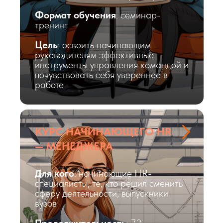
Формат обучения
: семинар-
тренинг
Цель
: освоить начинающим
руководителям эффективные
инструменты управления командой и
почувствовать себя увереннее в
работе
КУРС НАЧИНАЮЩЕГО HR
— МЕНЕДЖЕРА
Для кого
: начинающие HR-
специалисты, те, кто решил сменить
сферу деятельности, выпускники
вузов