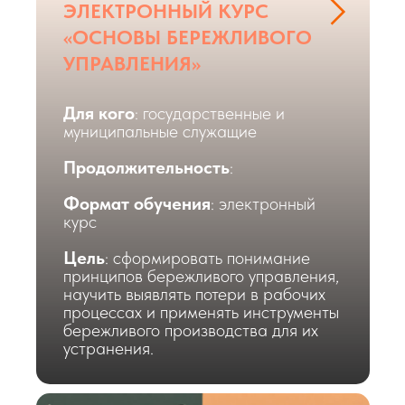
ЭЛЕКТРОННЫЙ КУРС
«ОСНОВЫ БЕРЕЖЛИВОГО
УПРАВЛЕНИЯ»
Для кого
: государственные и
муниципальные служащие
Продолжительность
:
Формат обучения
: электронный
курс
Цель
: сформировать понимание
принципов бережливого управления,
научить выявлять потери в рабочих
процессах и применять инструменты
бережливого производства для их
устранения.