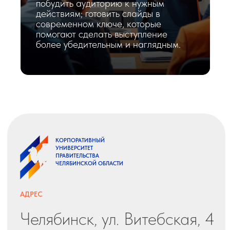
побудить аудиторию к нужным
действиям; готовить слайды в
современном ключе, которые
помогают сделать выступление
более убедительным и наглядным.