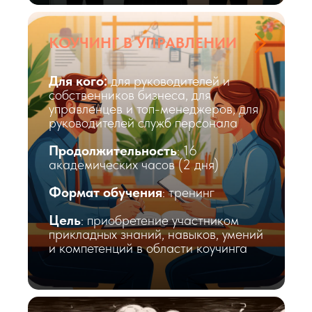
КОУЧИНГ В УПРАВЛЕНИИ
Для кого:
для руководителей и
собственников бизнеса, для
управленцев и топ-менеджеров, для
руководителей служб персонала
Продолжительность
: 16
академических часов (2 дня)
Формат обучения
: тренинг
Цель
: приобретение участником
прикладных знаний, навыков, умений
и компетенций в области коучинга