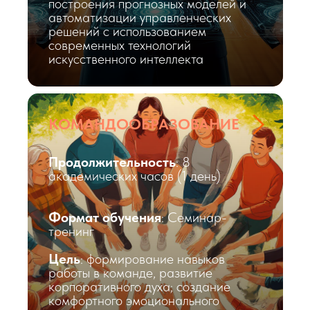
построения прогнозных моделей и
автоматизации управленческих
решений с использованием
современных технологий
искусственного интеллекта
КОМАНДООБРАЗОВАНИЕ
Продолжительность
: 8
академических часов (1 день)
Формат обучения
: Семинар-
тренинг
Цель
: формирование навыков
работы в команде, развитие
корпоративного духа; создание
комфортного эмоционального