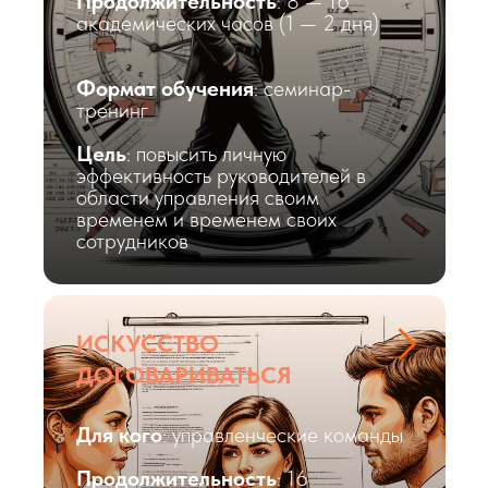
Продолжительность
: 8 — 16
академических часов (1 — 2 дня)
Формат обучения
: семинар-
тренинг
Цель
: повысить личную
эффективность руководителей в
области управления своим
временем и временем своих
сотрудников
ИСКУССТВО
ДОГОВАРИВАТЬСЯ
Для кого
: управленческие команды
Продолжительность
: 16