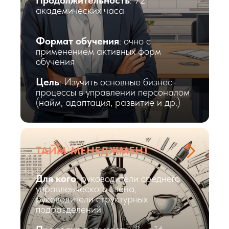
Продолжительность
: 72
академических часа
Формат обучения
: очно с
применением активных форм
обучения
Цель
: Изучить основные бизнес-
процессы в управлении персоналом
(найм, адаптация, развитие и др.)
ТАЙМ-МЕНЕДЖМЕНТ
Для кого
: руководители среднего
управленческого звена,
руководители структурных
подразделений