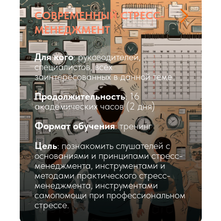
СОВРЕМЕННЫЙ СТРЕСС-
МЕНЕДЖМЕНТ
Для кого
: руководителей,
специалистов, всех
заинтересованных в данной теме
Продолжительность
: 16
академических часов (2 дня)
Формат обучения
: тренинг
Цель
: познакомить слушателей с
основаниями и принципами стресс-
менеджмента, инструментами и
методами практического стресс-
менеджмента, инструментами
самопомощи при профессиональном
стрессе.