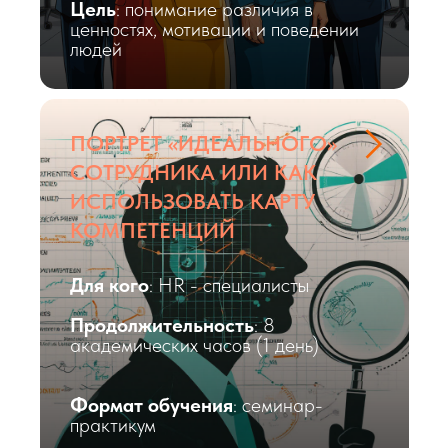
Цель
: понимание различия в
ценностях, мотивации и поведении
людей
ПОРТРЕТ «ИДЕАЛЬНОГО»
СОТРУДНИКА ИЛИ КАК
ИСПОЛЬЗОВАТЬ КАРТУ
КОМПЕТЕНЦИЙ
Для кого
: HR - специалисты
Продолжительность
: 8
академических часов (1 день)
Формат обучения
: семинар-
практикум