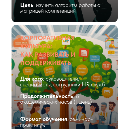
Цель
: изучить алгоритм работы с
матрицей компетенций
КОРПОРАТИВНАЯ
КУЛЬТУРА:
КАК РАЗВИВАТЬ И
ПОДДЕРЖИВАТЬ
Для кого
: руководители,
специалисты, сотрудники HR служб
Продолжительность
: 8
академических часов (1 день)
Формат обучения
: семинар-
практикум