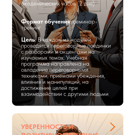
академических часов (2 дня)
Формат обучения
: семинар-
тренинг
Цель
: В каждом из модулей
проводятся переговорные поединки
с разборами и акцентами на
изучаемых темах. Учебная
КОРПОРАТИВНЫЙ
программа направлена на
УНИВЕРСИТЕТ
ПРАВИТЕЛЬСТВА
овладение переговорными
ЧЕЛЯБИНСКОЙ ОБЛАСТИ
техниками, приёмами убеждения,
влияния и манипуляций, на
АДРЕС
достижение целей при
Челябинск, ул. Витебская, 4
взаимодействии с другими людьми
ПОЧТА
info@corpuniver74.ru
УВЕРЕННОСТЬ И