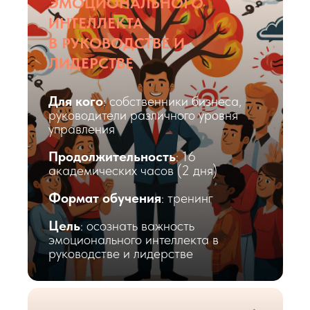
ЭМОЦИОНАЛЬНОГО
ИНТЕЛЛЕКТА
В РУКОВОДСТВЕ И
ЛИДЕРСТВЕ
Для кого
: собственники бизнеса,
руководители различного уровня
управления
Продолжительность
: 16
академических часов (2 дня)
Формат обучения
: тренинг
Цель
: осознать важность
эмоционального интеллекта в
руководстве и лидерстве