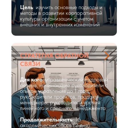
Цель
: изучить основные подходы и
методы в развитии корпоративной
культуры организации с учетом
внешних и внутренних изменений
СТРАТЕГИЯ ОБРАТНОЙ
СВЯЗИ
Для кого
: управленческий кадровый
резерв, начинающие руководители с
опытом управления до 1 года,
руководители проектов, продакт-
менеджеры, руководители уровня
линейного и среднего менеджмента
Продолжительность
: 16
академических часов (2 дня)