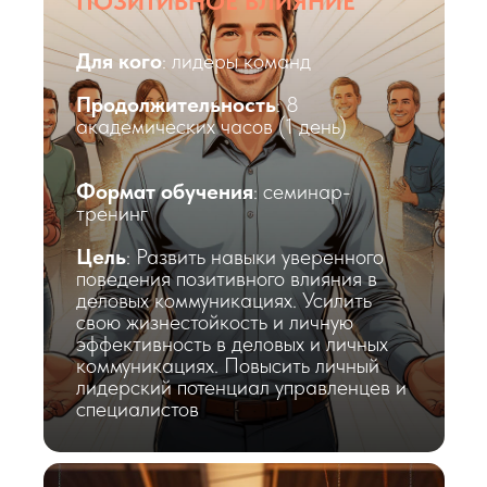
ПОЗИТИВНОЕ ВЛИЯНИЕ
ТЕЛЕФОН
+7 351 214 -04-06
Для кого
: лидеры команд
Продолжительность
: 8
О нас
Полезные ссылки
академических часов (1 день)
Контакты
Формат обучения
: семинар-
тренинг
ПОДОБРАТЬ ОБУЧЕНИЕ
Цель
: Развить навыки уверенного
поведения позитивного влияния в
деловых коммуникациях. Усилить
свою жизнестойкость и личную
эффективность в деловых и личных
коммуникациях. Повысить личный
МЫ В СОЦСЕТЯХ
лидерский потенциал управленцев и
специалистов
2025 АНО ДПО "КОРПОРАТИВНЫЙ УНИВЕРСИТЕТ