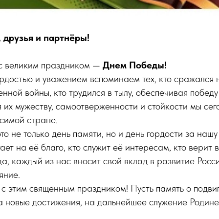
 друзья и партнёры!
с великим праздником —
Днем Победы!
гордостью и уважением вспоминаем тех, кто сражался
нной войны, кто трудился в тылу, обеспечивая победу
их мужеству, самоотверженности и стойкости мы сег
симой стране.
то не только день памяти, но и день гордости за нашу
ает на её благо, кто служит её интересам, кто верит 
гда, каждый из нас вносит свой вклад в развитие Росс
яние.
с этим священным праздником! Пусть память о подви
а новые достижения, на дальнейшее служение Родине