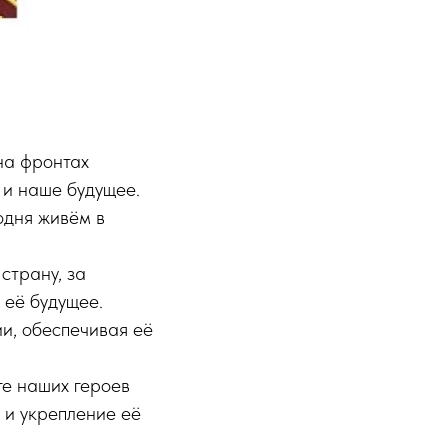
 на фронтах
 и наше будущее.
одня живём в
 страну, за
в её будущее.
ии, обеспечивая её
ге наших героев
 и укрепление её